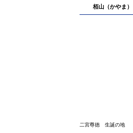
栢山（かやま）
二宮尊徳 生誕の地